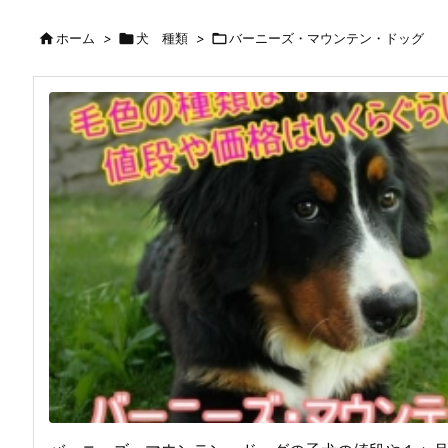

ホーム
>

犬 種類
>

バーニーズ・マウンテン・ドッグ