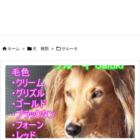

ホーム
>

犬 種類
>

サルーキ