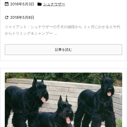

2016年5月3日

シュナウザー

2018年5月8日
ジャイアント・シュナウザーの子犬の値段から １ヶ月にかかるエサ代
からトリミング＆シャンプー ...
記事を読む