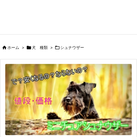

ホーム
>

犬 種類
>

シュナウザー