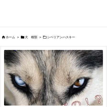

ホーム
>

犬 種類
>

シベリアンハスキー