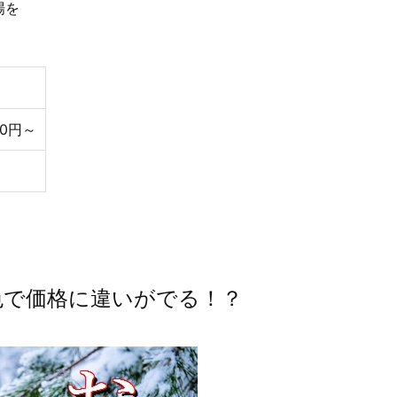
場を
～
00円～
色で価格に違いがでる！？