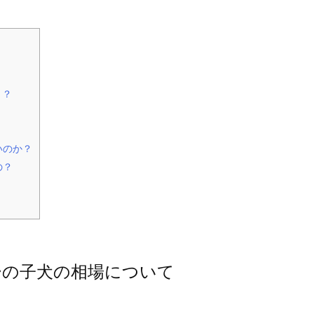
て
！？
いのか？
の？
ーの子犬の相場について