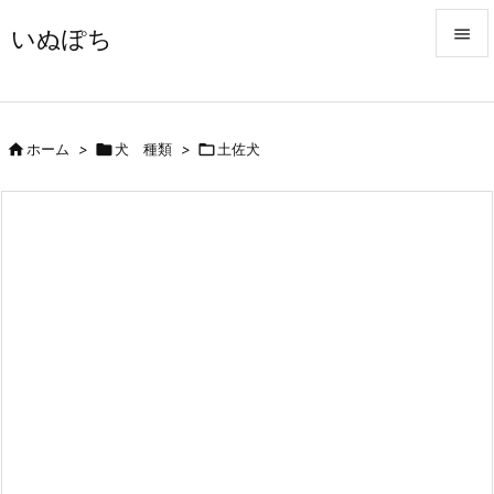
いぬぽち


メニュ


ホーム
>

犬 種類
>

土佐犬
前へ

次へ

検索