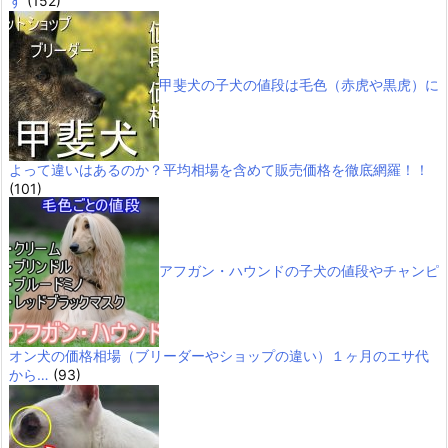
す
(152)
甲斐犬の子犬の値段は毛色（赤虎や黒虎）に
よって違いはあるのか？平均相場を含めて販売価格を徹底網羅！！
(101)
アフガン・ハウンドの子犬の値段やチャンピ
オン犬の価格相場（ブリーダーやショップの違い）１ヶ月のエサ代
から…
(93)