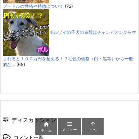
プードルの性格や特徴について
(72)
ボルゾイの子犬の値段はチャンピオンから生
まれると１００万円を超える！？毛色の価格（白・黒等）から一般
的な…
(65)
ディスカッション



メニュー
上へ
ホーム
コメント一覧