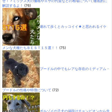
ぜ！？ミックス犬の価格やエサの代金などの相場について徹底的に
解説するよ！
(76)
連れて歩くとカッコイイ★と思われるイケ
メンな犬種たちＢＥＳＴ１５選！！
(75)
プードルの中でもレアな存在のミディアム・
プードルの性格や特徴について
(72)
ボルゾイの子犬の値段はチャンピオンから生