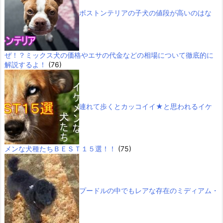
ボストンテリアの子犬の値段が高いのはな
ぜ！？ミックス犬の価格やエサの代金などの相場について徹底的に
解説するよ！
(76)
連れて歩くとカッコイイ★と思われるイケ
メンな犬種たちＢＥＳＴ１５選！！
(75)
プードルの中でもレアな存在のミディアム・