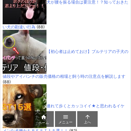
犬が腰を振る場合は要注意！？知っておきた
い犬の勘違い行為
(88)
【初心者は止めておけ】ブルテリアの子犬の
値段やアイパンチの販売価格の相場と飼う時の注意点を解説します
(88)
連れて歩くとカッコイイ★と思われるイケ



メニュー
上へ
ホーム
メンな犬種たちＢＥＳＴ１５選！！
(82)