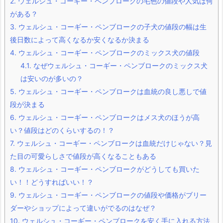
2.
ウェルシュ・コーギー・ペンブロークの毛色の値段や人気は何
がある？
3.
ウェルシュ・コーギー・ペンブロークの子犬の値段の幅は生
後日数によって高くなるか安くなるか決まる
4.
ウェルシュ・コーギー・ペンブロークのミックス犬の値段
4.1.
なぜウェルシュ・コーギー・ペンブロークのミックス犬
は安いのが多いの？
5.
ウェルシュ・コーギー・ペンブロークは血統の良し悪しで値
段が決まる
6.
ウェルシュ・コーギー・ペンブロークはメス犬のほうが高
い？値段はどのくらいするの！？
7.
ウェルシュ・コーギー・ペンブロークは血統だけじゃない？見
た目の可愛らしさで値段が高くなることもある
8.
ウェルシュ・コーギー・ペンブロークがどうしても買いた
い！！どうすればいい！？
9.
ウェルシュ・コーギー・ペンブロークの値段や価格がブリー
ダーやショップによって違いがでるのはなぜ？
10.
ウェルシュ・コーギー・ペンブロークを安く手に入れる方法