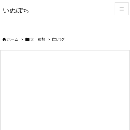
いぬぽち


メニュ


ホーム
>

犬 種類
>

パグ
前へ

次へ

検索