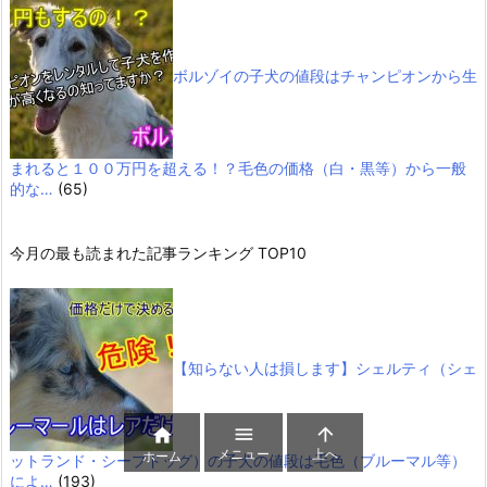
ボルゾイの子犬の値段はチャンピオンから生
まれると１００万円を超える！？毛色の価格（白・黒等）から一般
的な…
(65)
今月の最も読まれた記事ランキング TOP10
【知らない人は損します】シェルティ（シェ



メニュー
上へ
ホーム
ットランド・シープドッグ）の子犬の値段は毛色（ブルーマル等）
によ…
(193)