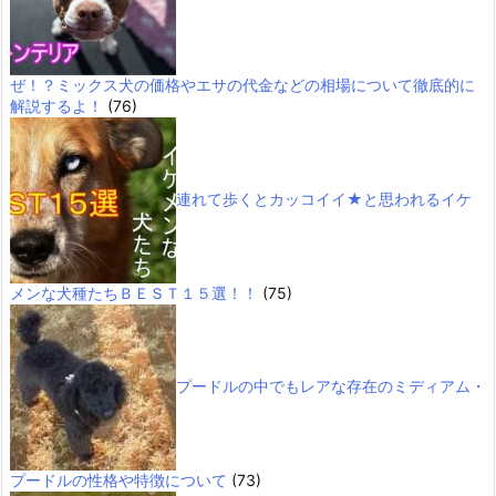
ぜ！？ミックス犬の価格やエサの代金などの相場について徹底的に
解説するよ！
(76)
連れて歩くとカッコイイ★と思われるイケ
メンな犬種たちＢＥＳＴ１５選！！
(75)
プードルの中でもレアな存在のミディアム・
プードルの性格や特徴について
(73)