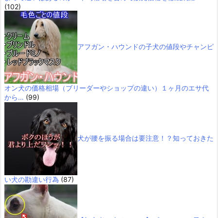
(102)
アフガン・ハウンドの子犬の値段やチャンピ
オン犬の価格相場（ブリーダーやショップの違い）１ヶ月のエサ代
から…
(99)
犬が腰を振る場合は要注意！？知っておきた
い犬の勘違い行為
(87)