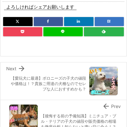
よろしければシェアお願いします
B!

Next
【愛玩犬に最適】ボロニーズの子犬の値段
や価格は！？貴族ご用達の犬種なのでセレ
ブな人におすすめかも？

Prev
【後悔する前の予備知識】ミニチュア・ブ
ル・テリアの子犬の値段や販売価格の相場
を徹底分析！知らないと痛い目に合う！？