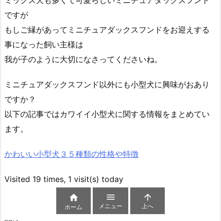
ミックス犬も多くて可愛らしいミニチュアダックスフンド
ですが
もしご縁があってミニチュアダックスフンドをお迎えする
事になった飼い主様は
我が子のように大切になさってくださいね。
ミニチュアダックスフンド以外にも小型犬に興味がおあり
ですか？
以下の記事ではカワイイ小型犬に関する情報をまとめてい
ます。
かわいい小型犬３５種類の性格や特徴
Visited 19 times, 1 visit(s) today



メニュー
上へ
ホーム