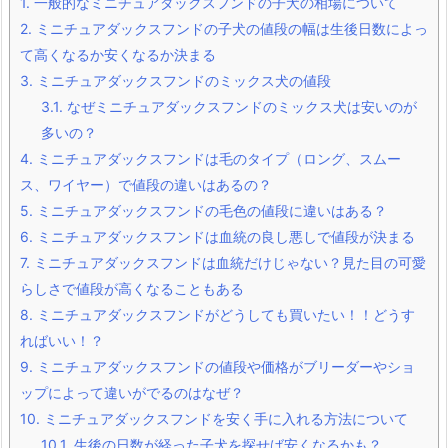
1.
一般的なミニチュアダックスフンドの子犬の相場について
2.
ミニチュアダックスフンドの子犬の値段の幅は生後日数によっ
て高くなるか安くなるか決まる
3.
ミニチュアダックスフンドのミックス犬の値段
3.1.
なぜミニチュアダックスフンドのミックス犬は安いのが
多いの？
4.
ミニチュアダックスフンドは毛のタイプ（ロング、スムー
ス、ワイヤー）で値段の違いはあるの？
5.
ミニチュアダックスフンドの毛色の値段に違いはある？
6.
ミニチュアダックスフンドは血統の良し悪しで値段が決まる
7.
ミニチュアダックスフンドは血統だけじゃない？見た目の可愛
らしさで値段が高くなることもある
8.
ミニチュアダックスフンドがどうしても買いたい！！どうす
ればいい！？
9.
ミニチュアダックスフンドの値段や価格がブリーダーやショ
ップによって違いがでるのはなぜ？
10.
ミニチュアダックスフンドを安く手に入れる方法について
10.1.
生後の日数が経った子犬を探せば安くなるかも？