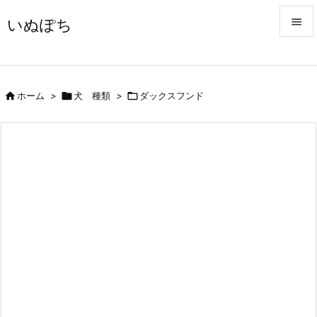
いぬぽち


メニュ


ホーム
>

犬 種類
>

ダックスフンド
前へ

次へ

検索